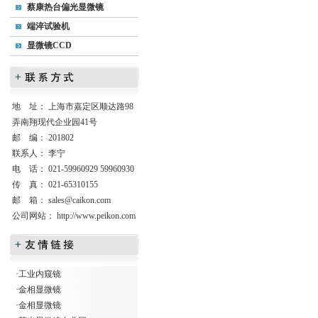
蔡康热台偏光显微镜
端淬试验机
显微镜CCD
地 址： 上海市嘉定区顺达路98
弄南翔现代企业园41号
邮 编： 201802
联系人： 李宁
电 话： 021-59960929 59960930
传 真： 021-65310155
邮 箱：
sales@caikon.com
公司网站：
http://www.peikon.com
·
工业内窥镜
·
金相显微镜
·
金相显微镜