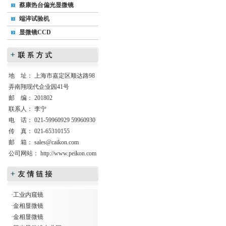
蔡康热台偏光显微镜
端淬试验机
显微镜CCD
地 址： 上海市嘉定区顺达路98
弄南翔现代企业园41号
邮 编： 201802
联系人： 李宁
电 话： 021-59960929 59960930
传 真： 021-65310155
邮 箱：
sales@caikon.com
公司网站：
http://www.peikon.com
·
工业内窥镜
·
金相显微镜
·
金相显微镜