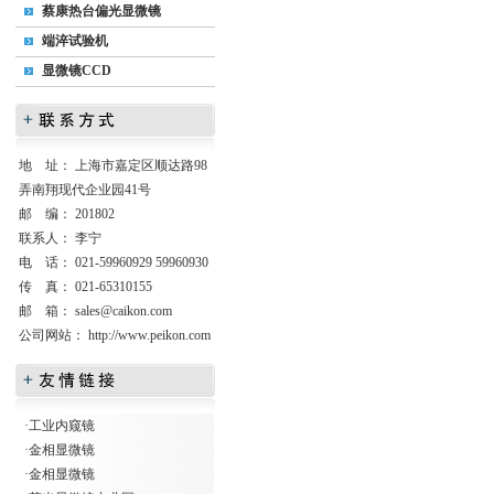
蔡康热台偏光显微镜
端淬试验机
显微镜CCD
地 址： 上海市嘉定区顺达路98
弄南翔现代企业园41号
邮 编： 201802
联系人： 李宁
电 话： 021-59960929 59960930
传 真： 021-65310155
邮 箱：
sales@caikon.com
公司网站：
http://www.peikon.com
·
工业内窥镜
·
金相显微镜
·
金相显微镜