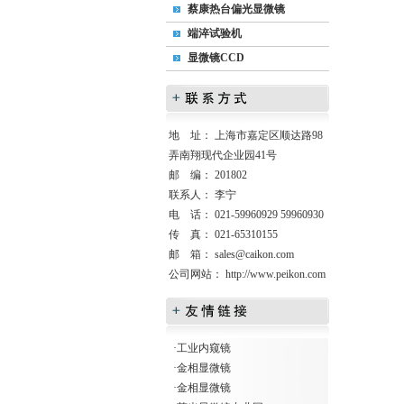
蔡康热台偏光显微镜
端淬试验机
显微镜CCD
地 址： 上海市嘉定区顺达路98
弄南翔现代企业园41号
邮 编： 201802
联系人： 李宁
电 话： 021-59960929 59960930
传 真： 021-65310155
邮 箱：
sales@caikon.com
公司网站：
http://www.peikon.com
·
工业内窥镜
·
金相显微镜
·
金相显微镜