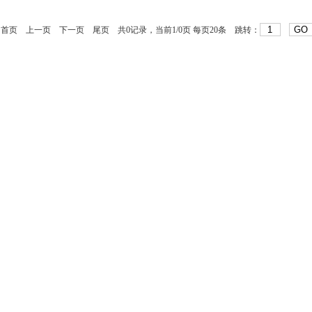
首页
上一页
下一页
尾页
共0记录，当前1/0页 每页20条 跳转：