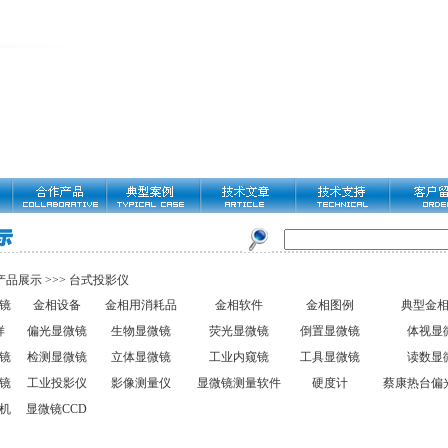
产品展示
>>>
台式投影仪
镜
金相设备
金相用消耗品
金相软件
金相图例
典型金
样
偏光显微镜
生物显微镜
荧光显微镜
倒置显微镜
体视显
镜
检测显微镜
立体显微镜
工业内窥镜
工具显微镜
读数显
镜
工业投影仪
影像测量仪
显微镜测量软件
硬度计
蔡康热台偏
机
显微镜CCD