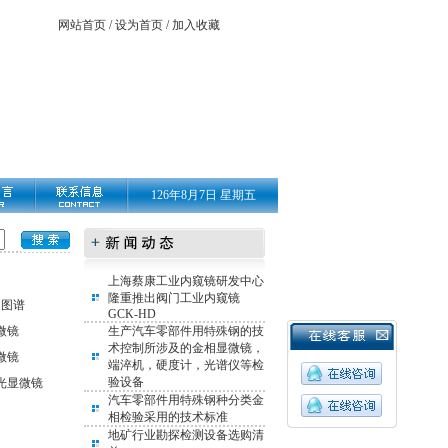
网站首页
/
设为首页
/
加入收藏
126年8月7日 星期五
上海蔡康工业内窥镜研发中心
隆重推出阀门工业内窥镜
相图谱
GCK-HD
微镜
生产汽车零部件用特殊钢的技
术控制所涉及的金相显微镜，
微镜
端淬机，硬度计，光谱仪等检
验设备
光显微镜
汽车零部件用特殊钢种分类金
相检验采用的技术标准
地矿行业勘探检测设备选购清