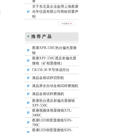
单
关于东北某企业盗用上海蔡康
光学仪器有限公司商标郑重声
明
蔡康XPR-550C热台偏光显微
镜
蔡康XPF-550C透反射偏光显
微镜（矿相显微镜）
CK150-30 半导体温控台
液晶金相试样切割机
液晶屏全自动金相试样磨抛机
液晶金相试样磨抛机
蔡康热台透反射偏光显微镜
XPF-550C
蔡康视频体视显微镜XTL-
3400C
蔡康LED倒置显微镜XDS-
700C
蔡康LED倒置显微镜XDS-