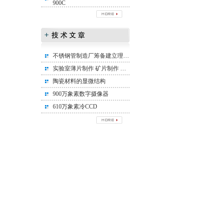
900C
不锈钢管制造厂筹备建立理化实验室所需设备清单
实验室薄片制作 矿片制作 矿相标本制作
陶瓷材料的显微结构
900万象素数字摄像器
610万象素冷CCD