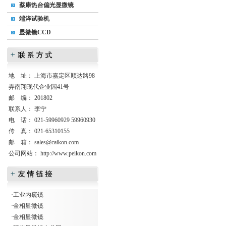
蔡康热台偏光显微镜
端淬试验机
显微镜CCD
地 址： 上海市嘉定区顺达路98
弄南翔现代企业园41号
邮 编： 201802
联系人： 李宁
电 话： 021-59960929 59960930
传 真： 021-65310155
邮 箱：
sales@caikon.com
公司网站：
http://www.peikon.com
·
工业内窥镜
·
金相显微镜
·
金相显微镜