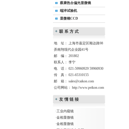
蔡康热台偏光显微镜
端淬试验机
显微镜CCD
地 址： 上海市嘉定区顺达路98
弄南翔现代企业园41号
邮 编： 201802
联系人： 李宁
电 话： 021-59960929 59960930
传 真： 021-65310155
邮 箱：
sales@caikon.com
公司网站：
http://www.peikon.com
·
工业内窥镜
·
金相显微镜
·
金相显微镜