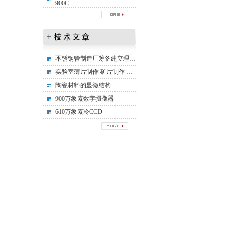
900C
不锈钢管制造厂筹备建立理化实验室所需设备清单
实验室薄片制作 矿片制作 矿相标本制作
陶瓷材料的显微结构
900万象素数字摄像器
610万象素冷CCD