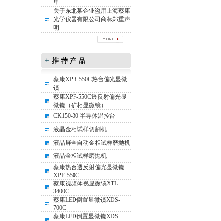
单
关于东北某企业盗用上海蔡康
光学仪器有限公司商标郑重声
明
蔡康XPR-550C热台偏光显微
镜
蔡康XPF-550C透反射偏光显
微镜（矿相显微镜）
CK150-30 半导体温控台
液晶金相试样切割机
液晶屏全自动金相试样磨抛机
液晶金相试样磨抛机
蔡康热台透反射偏光显微镜
XPF-550C
蔡康视频体视显微镜XTL-
3400C
蔡康LED倒置显微镜XDS-
700C
蔡康LED倒置显微镜XDS-