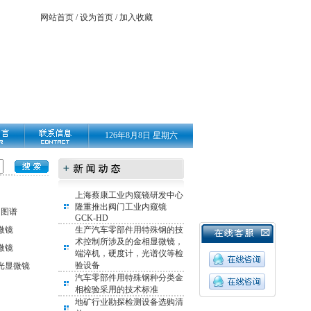
网站首页
/
设为首页
/
加入收藏
126年8月8日 星期六
上海蔡康工业内窥镜研发中心
隆重推出阀门工业内窥镜
相图谱
GCK-HD
微镜
生产汽车零部件用特殊钢的技
术控制所涉及的金相显微镜，
微镜
端淬机，硬度计，光谱仪等检
验设备
光显微镜
汽车零部件用特殊钢种分类金
相检验采用的技术标准
地矿行业勘探检测设备选购清