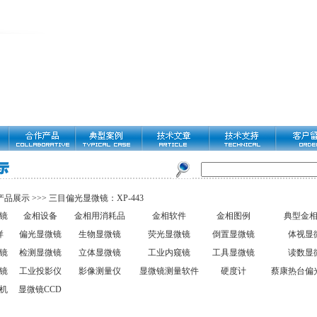
产品展示
>>>
三目偏光显微镜：XP-443
镜
金相设备
金相用消耗品
金相软件
金相图例
典型金
样
偏光显微镜
生物显微镜
荧光显微镜
倒置显微镜
体视显
镜
检测显微镜
立体显微镜
工业内窥镜
工具显微镜
读数显
镜
工业投影仪
影像测量仪
显微镜测量软件
硬度计
蔡康热台偏
机
显微镜CCD