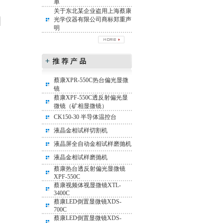
单
关于东北某企业盗用上海蔡康
光学仪器有限公司商标郑重声
明
蔡康XPR-550C热台偏光显微
镜
蔡康XPF-550C透反射偏光显
微镜（矿相显微镜）
CK150-30 半导体温控台
液晶金相试样切割机
液晶屏全自动金相试样磨抛机
液晶金相试样磨抛机
蔡康热台透反射偏光显微镜
XPF-550C
蔡康视频体视显微镜XTL-
3400C
蔡康LED倒置显微镜XDS-
700C
蔡康LED倒置显微镜XDS-