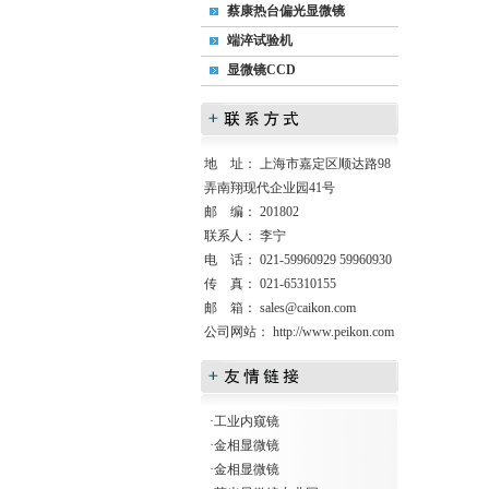
蔡康热台偏光显微镜
端淬试验机
显微镜CCD
地 址： 上海市嘉定区顺达路98
弄南翔现代企业园41号
邮 编： 201802
联系人： 李宁
电 话： 021-59960929 59960930
传 真： 021-65310155
邮 箱：
sales@caikon.com
公司网站：
http://www.peikon.com
·
工业内窥镜
·
金相显微镜
·
金相显微镜