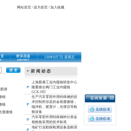
网站首页
/
设为首页
/
加入收藏
126年8月7日 星期五
上海蔡康工业内窥镜研发中心
隆重推出阀门工业内窥镜
相图谱
GCK-HD
微镜
生产汽车零部件用特殊钢的技
术控制所涉及的金相显微镜，
微镜
端淬机，硬度计，光谱仪等检
验设备
光显微镜
汽车零部件用特殊钢种分类金
相检验采用的技术标准
地矿行业勘探检测设备选购清