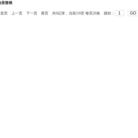
生物显微镜
首页
上一页
下一页
尾页
共0记录，当前1/0页 每页20条 跳转：