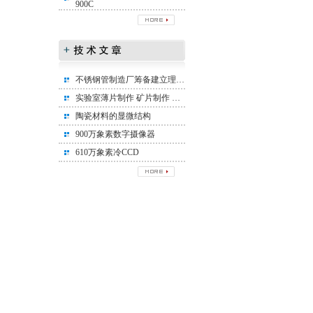
900C
不锈钢管制造厂筹备建立理化实验室所需设备清单
实验室薄片制作 矿片制作 矿相标本制作
陶瓷材料的显微结构
900万象素数字摄像器
610万象素冷CCD