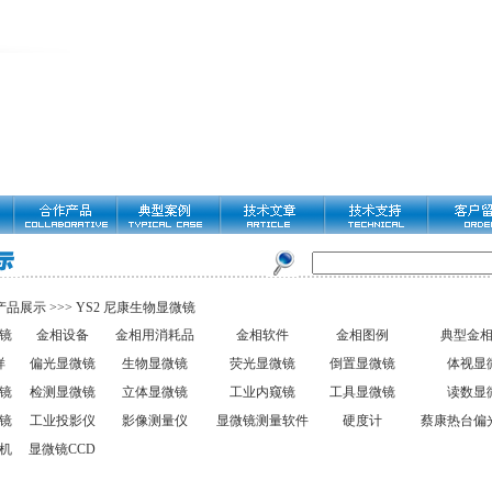
产品展示
>>>
YS2 尼康生物显微镜
镜
金相设备
金相用消耗品
金相软件
金相图例
典型金
样
偏光显微镜
生物显微镜
荧光显微镜
倒置显微镜
体视显
镜
检测显微镜
立体显微镜
工业内窥镜
工具显微镜
读数显
镜
工业投影仪
影像测量仪
显微镜测量软件
硬度计
蔡康热台偏
机
显微镜CCD