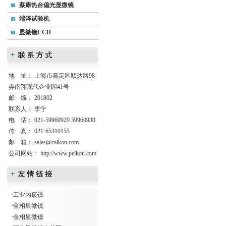
蔡康热台偏光显微镜
端淬试验机
显微镜CCD
地 址： 上海市嘉定区顺达路98
弄南翔现代企业园41号
邮 编： 201802
联系人： 李宁
电 话： 021-59960929 59960930
传 真： 021-65310155
邮 箱：
sales@caikon.com
公司网站：
http://www.peikon.com
·
工业内窥镜
·
金相显微镜
·
金相显微镜