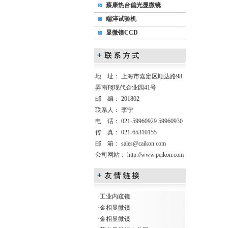
蔡康热台偏光显微镜
端淬试验机
显微镜CCD
地 址： 上海市嘉定区顺达路98
弄南翔现代企业园41号
邮 编： 201802
联系人： 李宁
电 话： 021-59960929 59960930
传 真： 021-65310155
邮 箱：
sales@caikon.com
公司网站：
http://www.peikon.com
·
工业内窥镜
·
金相显微镜
·
金相显微镜