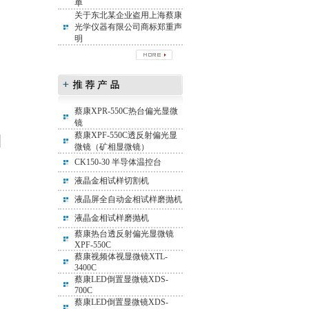
单
关于东北某企业盗用上海蔡康
光学仪器有限公司商标郑重声
明
蔡康XPR-550C热台偏光显微
镜
蔡康XPF-550C透反射偏光显
微镜（矿相显微镜）
CK150-30 半导体温控台
液晶金相试样切割机
液晶屏全自动金相试样磨抛机
液晶金相试样磨抛机
蔡康热台透反射偏光显微镜
XPF-550C
蔡康视频体视显微镜XTL-
3400C
蔡康LED倒置显微镜XDS-
700C
蔡康LED倒置显微镜XDS-