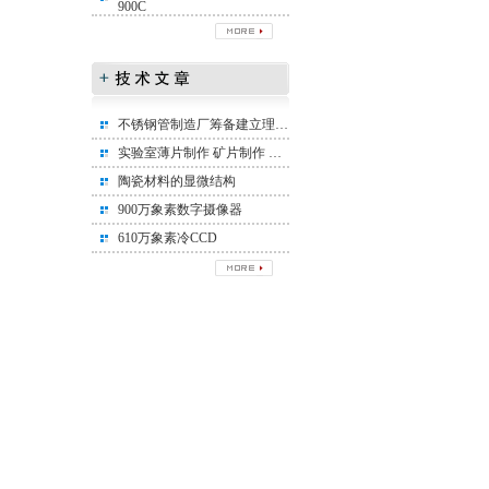
900C
不锈钢管制造厂筹备建立理化实验室所需设备清单
实验室薄片制作 矿片制作 矿相标本制作
陶瓷材料的显微结构
900万象素数字摄像器
610万象素冷CCD