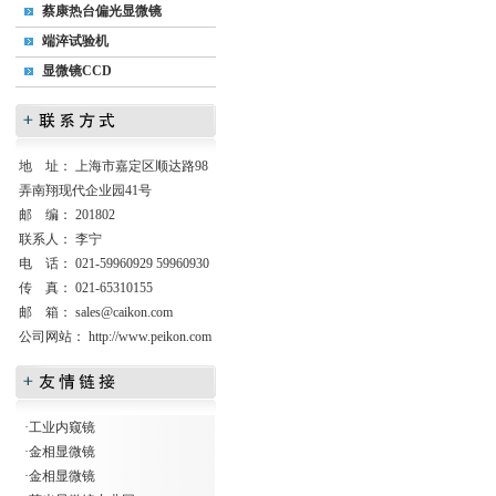
蔡康热台偏光显微镜
端淬试验机
显微镜CCD
地 址： 上海市嘉定区顺达路98
弄南翔现代企业园41号
邮 编： 201802
联系人： 李宁
电 话： 021-59960929 59960930
传 真： 021-65310155
邮 箱：
sales@caikon.com
公司网站：
http://www.peikon.com
·
工业内窥镜
·
金相显微镜
·
金相显微镜