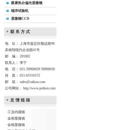
蔡康热台偏光显微镜
端淬试验机
显微镜CCD
地 址： 上海市嘉定区顺达路98
弄南翔现代企业园41号
邮 编： 201802
联系人： 李宁
电 话： 021-59960929 59960930
传 真： 021-65310155
邮 箱：
sales@caikon.com
公司网站：
http://www.peikon.com
·
工业内窥镜
·
金相显微镜
·
金相显微镜