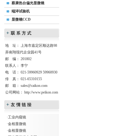
蔡康热台偏光显微镜
端淬试验机
显微镜CCD
地 址： 上海市嘉定区顺达路98
弄南翔现代企业园41号
邮 编： 201802
联系人： 李宁
电 话： 021-59960929 59960930
传 真： 021-65310155
邮 箱：
sales@caikon.com
公司网站：
http://www.peikon.com
·
工业内窥镜
·
金相显微镜
·
金相显微镜