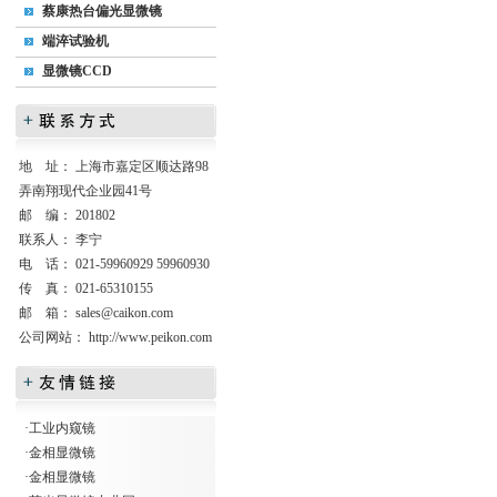
蔡康热台偏光显微镜
端淬试验机
显微镜CCD
地 址： 上海市嘉定区顺达路98
弄南翔现代企业园41号
邮 编： 201802
联系人： 李宁
电 话： 021-59960929 59960930
传 真： 021-65310155
邮 箱：
sales@caikon.com
公司网站：
http://www.peikon.com
·
工业内窥镜
·
金相显微镜
·
金相显微镜